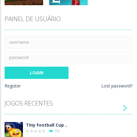
Jogos de
Super Bomberman
-
Super Bomberman foi o prim
Ação
Jogos de
PAINEL DE USUÁRIO
Ação
Stickman
Archero Fight
Stickdoll 2
809
799
Register
Lost password?
JOGOS RECENTES

TIny Football Cup ..
152