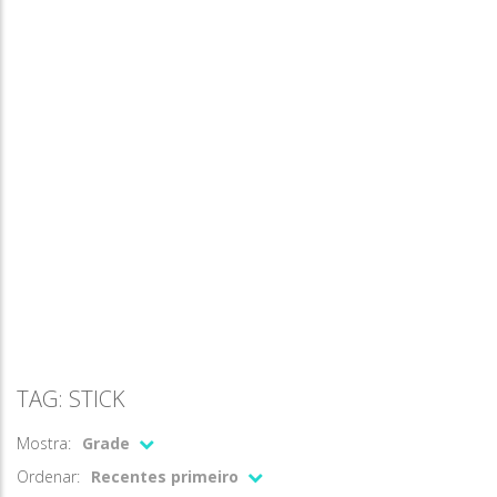
Super Mario All-Stars
-
Super Mario All-Stars é u
Mario Bros World
-
Mario Bros World um novo tip
Angry Birds
-
O Angry Birds se arrisca na Star Cu
Super Bomberman
-
Super Bomberman foi o prim
TAG: STICK
Mostra:
Grade
Ordenar:
Recentes primeiro