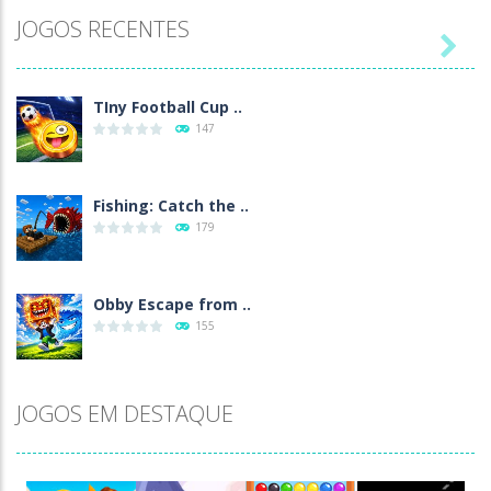
JOGOS RECENTES

TIny Football Cup ..
147
Fishing: Catch the ..
179
Obby Escape from ..
155
Meme Myth:Wukong
JOGOS EM DESTAQUE
132