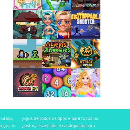
Space Arena
162
Zombie Defense: ..
Play
Play
Play
133
Bottle Storm: Elite ..
161
Play
Play
Play
Wrestling ..
140
Play
Play
Play
Burger Here
144
 Gratis,
Jogos de todos os tipos e para todos os
Play
Play
Play
Tank Strike ..
 Jogos de
gostos, escolhidos e catalogados para
163