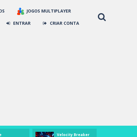
OS
JOGOS MULTIPLAYER
ENTRAR
CRIAR CONTA
e
Velocity Breaker
Space