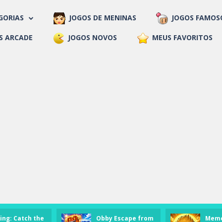
GORIAS
JOGOS DE MENINAS
JOGOS FAMOS
de Educar
 3D
 Arcade
 Clássicos
 de Esporte
 de Meninas
 Multiplayer
 Puzzles
s de 2
s de Ação
s de Aventura
s de Corrida
s de Estratégia
s de Luta
s de Tiro
S ARCADE
JOGOS NOVOS
MEUS FAVORITOS
ing: Catch the
Obby Escape from
Mem