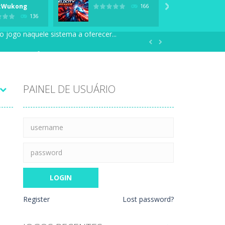
seus amigos, saia por...
:Wukong
166

136
jogo naquele sistema a oferecer...
ecisa enfrentar o cientista...


 O Super Smash Remix é parecido...
polícia das estações ferroviárias,...
PAINEL DE USUÁRIO
o com muita estratégia para impedir...
ason desperta sem a sua...
o essa versão é do Playstation,...
o: Super Mario Bros., Super Mario...
cê controla Mario tocando enquanto...
Register
Lost password?
seus amigos, saia por...
jogo naquele sistema a oferecer...