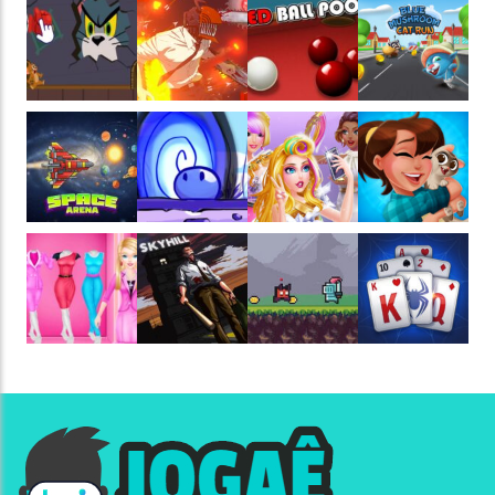
Velocity Breaker
160
Zombie Defense: ..
132
Play
Play
Play
Play
Space Arena
159
Bottle Storm: Elite ..
Play
Play
Play
Play
159
Wrestling ..
138
Play
Play
Play
Play