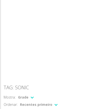
Super Mario All-Stars
-
Super Mario All-Stars é u
Mario Bros World
-
Mario Bros World um novo tip
Angry Birds
-
O Angry Birds se arrisca na Star Cu
Super Bomberman
-
Super Bomberman foi o prim
TAG: SONIC
Mostra:
Grade
Ordenar:
Recentes primeiro