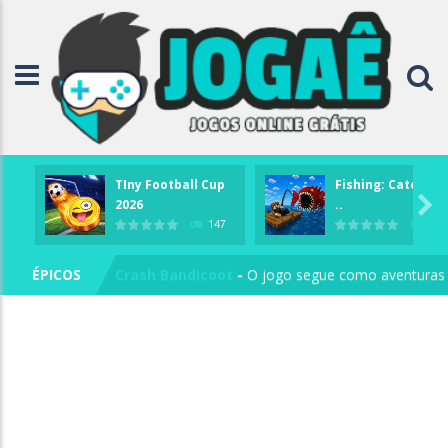
TIny Football Cup
Fishing: Catch th
Angry Birds
-
O Angry Birds se arrisca na Star Cu

2026
..
147
180
Super Bomberman
-
Super Bomberman foi o prim
ÉPICOS
Crash Bandicoot
-
O jogo segue como aventuras d
Super Smash Remix
-
Se tem saudades de jogar S
Subway Surf: Mônaco
-
Concordo – há muito temp
Plants vs Zombies
-
Só mesmo as plantas podem p
Tekken 3
-
Lute em cenários diferentes com os lu