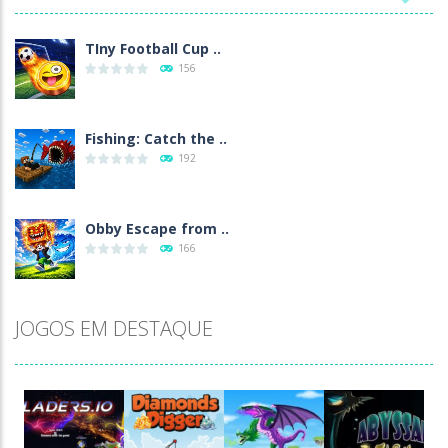
TIny Football Cup ..
156
Fishing: Catch the ..
192
Obby Escape from ..
166
Meme Myth:Wukong
JOGOS EM DESTAQUE
137
Velocity Breaker
168