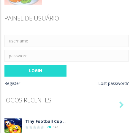
Super Bomberman
-
Super Bomberman foi o prim
Other
PAINEL DE USUÁRIO
Yummy Donut
Factory
727
Register
Lost password?
JOGOS RECENTES

TIny Football Cup ..
147