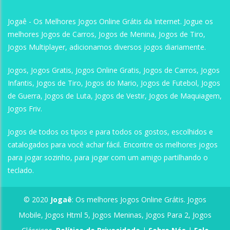
Jogaê - Os Melhores Jogos Online Grátis da Internet. Jogue os
Tank Strike ..
melhores Jogos de Carros, Jogos de Menina, Jogos de Tiro,
165
Jogos Multiplayer, adicionamos diversos jogos diariamente.
Jogos, Jogos Gratis, Jogos Online Gratis, Jogos de Carros, Jogos
Football Superstars ..
Infantis, Jogos de Tiro, Jogos do Mario, Jogos de Futebol, Jogos
142
de Guerra, Jogos de Luta, Jogos de Vestir, Jogos de Maquiagem,
Jogos Friv.
Jogos de todos os tipos e para todos os gostos, escolhidos e
catalogados para você achar fácil. Encontre os melhores jogos
para jogar sozinho, para jogar com um amigo partilhando o
teclado.
© 2020
Jogaê
: Os melhores Jogos Online Grátis. Jogos
Mobile, Jogos Html 5, Jogos Meninas, Jogos Para 2, Jogos