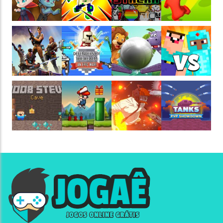
Zombie Defense: ..
137
Play
Play
Play
Play
Space Arena
165
Bottle Storm: Elite ..
Play
Play
Play
Play
165
Wrestling ..
143
Play
Play
Play
Play
Burger Here
151