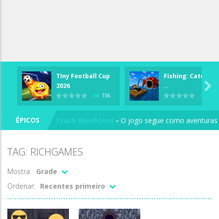
TIny Football Cup
Fishing: Catch th
Angry Birds
-
O Angry Birds se arrisca na Star Cu

2026
..
156
192
Super Bomberman
-
Super Bomberman foi o prim
ÉPICOS
Crash Bandicoot
-
O jogo segue como aventuras d
Super Smash Remix
-
Se tem saudades de jogar S
TAG: RICHGAMES
Subway Surf: Mônaco
-
Concordo – há muito temp
Mostra:
Grade
Plants vs Zombies
-
Só mesmo as plantas podem p
Ordenar:
Recentes primeiro
Tekken 3
-
Lute em cenários diferentes com os lu
Super Mario All-Stars
-
Super Mario All-Stars é u