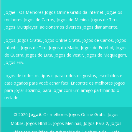
Jogaê - Os Melhores Jogos Online Grátis da Internet. Jogue os
Tank Strike ..
melhores Jogos de Carros, Jogos de Menina, Jogos de Tiro,
169
Jogos Multiplayer, adicionamos diversos jogos diariamente.
Jogos, Jogos Gratis, Jogos Online Gratis, Jogos de Carros, Jogos
Bubble Blasters
Infantis, Jogos de Tiro, Jogos do Mario, Jogos de Futebol, Jogos
165
de Guerra, Jogos de Luta, Jogos de Vestir, Jogos de Maquiagem,
Jogos Friv.
Jogos de todos os tipos e para todos os gostos, escolhidos e
catalogados para você achar fácil. Encontre os melhores jogos
para jogar sozinho, para jogar com um amigo partilhando o
teclado.
© 2020
Jogaê
: Os melhores Jogos Online Grátis. Jogos
Mobile, Jogos Html 5, Jogos Meninas, Jogos Para 2, Jogos