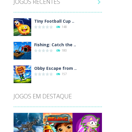
JOGOS RECENTES

TIny Football Cup ..
148
Fishing: Catch the ..
180
Obby Escape from ..
157
Meme Myth:Wukong
JOGOS EM DESTAQUE
134
Velocity Breaker
164