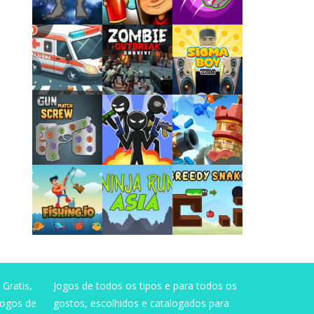
Space Arena
160
Zombie Defense: ..
Play
Play
Play
133
Bottle Storm: Elite ..
160
Play
Play
Play
Wrestling ..
139
Play
Play
Play
Burger Here
143
 Gratis,
Jogos de todos os tipos e para todos os
Play
Play
Play
Tank Strike ..
 Jogos de
gostos, escolhidos e catalogados para
162