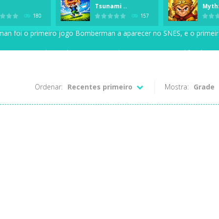
ca na Star Cup enquanto enfrenta oponentes individuais! Compita com 
Tsunami ..
Myth
180
157
n foi o primeiro jogo Bomberman a aparecer no SNES, e o primeiro 
o aventuras de Crash , um marsupial geneticamente modificado que pr
es de jogar Super Smash Flash 2, então, há motivos para ficar feliz!
há muito tempo não havia notícias de nosso amante para incomodar a 
Ordenar:
Recentes primeiro
Mostra:
Grade
antas podem parar o ataque dos zumbis. Coloque as plantas no camp
na estrada, tentando desviar de uma mulher em meio ao nevoeiro, M
tes com os lutadores especiais, os combates especiais do Tekken Com
All-Stars é uma compilação de quatro jogos eletrônicos da série Mari
d um novo tipo de jogo Mario que você pode jogar com uma mão. Vo
ca na Star Cup enquanto enfrenta oponentes individuais! Compita com 
n foi o primeiro jogo Bomberman a aparecer no SNES, e o primeiro 