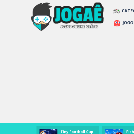
CATE
Jogos 
Jogos
Jogos
Jogos
Jogos
Jogos
Jogos
Jogos
Jogo
Jogo
Jogo
Jogo
Jogo
Jogo
Jogo
JOGO
TIny Football Cup
Fish