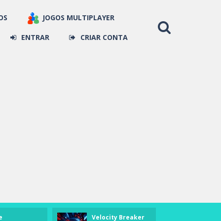
OS
JOGOS MULTIPLAYER
ENTRAR
CRIAR CONTA
e
Velocity Breaker
Space