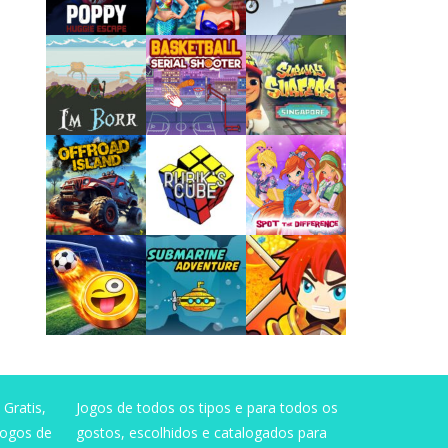
Space Arena
159
Zombie Defense: ..
Play
Play
Play
132
Bottle Storm: Elite ..
160
Play
Play
Play
Wrestling ..
139
Play
Play
Play
Burger Here
142
 Gratis,
Jogos de todos os tipos e para todos os
Play
Play
Play
Tank Strike ..
 Jogos de
gostos, escolhidos e catalogados para
161