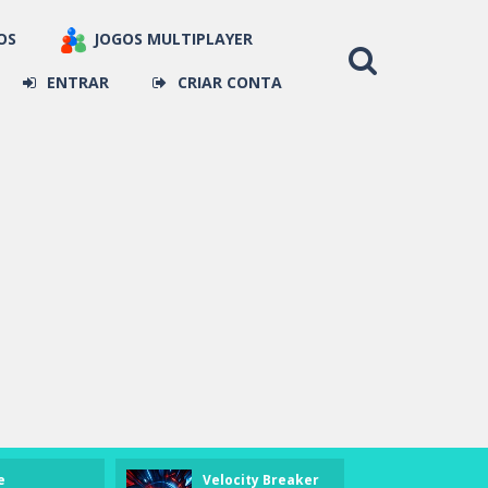
OS
JOGOS MULTIPLAYER
ENTRAR
CRIAR CONTA
e
Velocity Breaker
Space