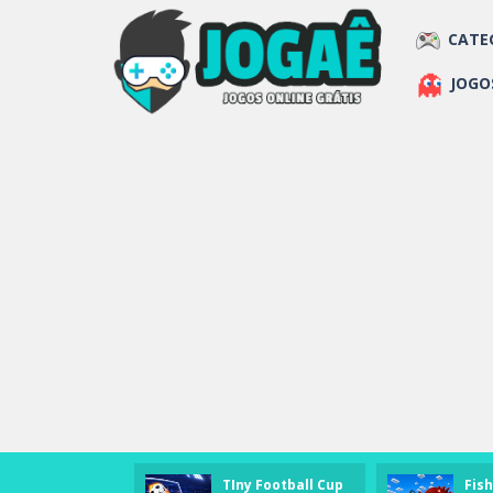
CATE
Jogos 
Jogos
Jogos
Jogos
Jogos
Jogos
Jogos
Jogos
Jogo
Jogo
Jogo
Jogo
Jogo
Jogo
Jogo
JOGO
TIny Football Cup
Fish