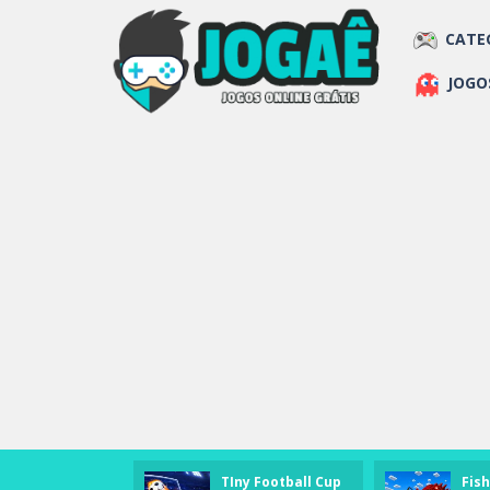
CATE
Jogos 
Jogos
Jogos
Jogos
Jogos
Jogos
Jogos
Jogos
Jogo
Jogo
Jogo
Jogo
Jogo
Jogo
Jogo
JOGO
TIny Football Cup
Fish