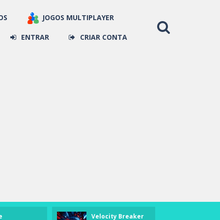
OS
JOGOS MULTIPLAYER
ENTRAR
CRIAR CONTA
e
Velocity Breaker
Space