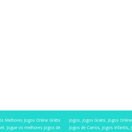
Os Melhores Jogos Online Grátis
Jogos, Jogos Gratis, Jogos Online
net. Jogue os melhores Jogos de
Jogos de Carros, Jogos Infantis,