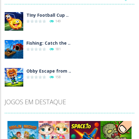
TIny Football Cup ..
149
Fishing: Catch the ..
181
Obby Escape from ..
158
Meme Myth:Wukong
JOGOS EM DESTAQUE
136
Velocity Breaker
165