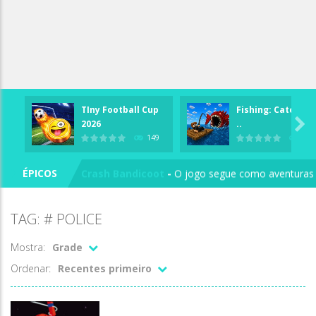
TIny Football Cup
Fishing: Catch th
Angry Birds
-
O Angry Birds se arrisca na Star Cu

2026
..
149
181
Super Bomberman
-
Super Bomberman foi o prim
ÉPICOS
Crash Bandicoot
-
O jogo segue como aventuras d
Super Smash Remix
-
Se tem saudades de jogar S
TAG: # POLICE
Subway Surf: Mônaco
-
Concordo – há muito temp
Mostra:
Grade
Plants vs Zombies
-
Só mesmo as plantas podem p
Ordenar:
Recentes primeiro
Tekken 3
-
Lute em cenários diferentes com os lu
Super Mario All-Stars
-
Super Mario All-Stars é u