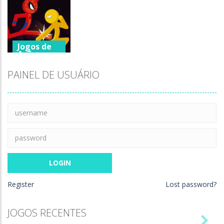
Mario Bros World
-
Mario Bros World um novo tip
Angry Birds
-
O Angry Birds se arrisca na Star Cu
Jogos de
Ação
Super Bomberman
-
Super Bomberman foi o prim
Police Stick
PAINEL DE USUÁRIO
man wrestling
Fighting Game
768
Register
Lost password?
JOGOS RECENTES
