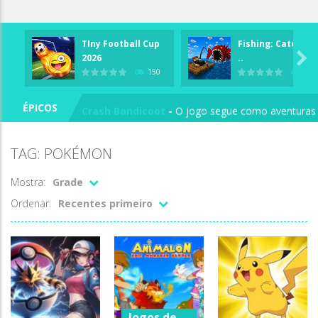
TIny Football Cup
Fishing: Catch th
Angry Birds
-
O Angry Birds se arrisca na Star Cu

2026
..
150
184
Super Bomberman
-
Super Bomberman foi o prim
ÉPICOS
Crash Bandicoot
-
O jogo segue como aventuras d
Super Smash Remix
-
Se tem saudades de jogar S
TAG: POKÉMON
Subway Surf: Mônaco
-
Concordo – há muito temp
Mostra:
Grade
Plants vs Zombies
-
Só mesmo as plantas podem p
Ordenar:
Recentes primeiro
Tekken 3
-
Lute em cenários diferentes com os lu
Super Mario All-Stars
-
Super Mario All-Stars é u
Mario Bros World
-
Mario Bros World um novo tip
Angry Birds
-
O Angry Birds se arrisca na Star Cu
Jogos de