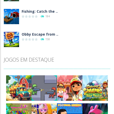
Fishing: Catch the ..
184
Obby Escape from ..
158
Meme Myth:Wukong
JOGOS EM DESTAQUE
136
Velocity Breaker
166
Zombie Defense: ..
133