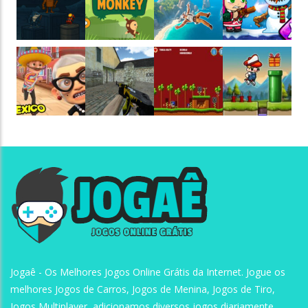
Play
Play
Play
Play
Space Arena
165
Bottle Storm: Elite ..
Play
Play
Play
Play
165
Wrestling ..
142
Play
Play
Play
Play
Burger Here
151
Jogaê - Os Melhores Jogos Online Grátis da Internet. Jogue os
Tank Strike ..
melhores Jogos de Carros, Jogos de Menina, Jogos de Tiro,
169
Jogos Multiplayer, adicionamos diversos jogos diariamente.