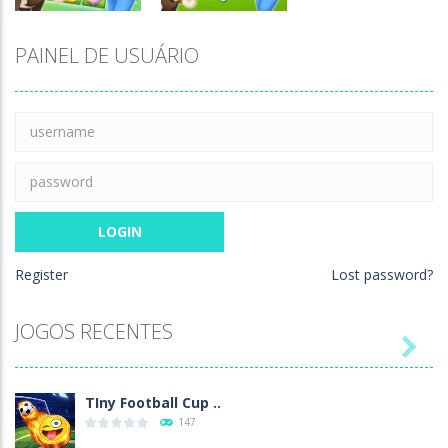
Jogos
Jogos
Super Bomberman
-
Super Bomberman foi o prim
Arcade
Arcade
PAINEL DE USUÁRIO
Happy Farm
Happy Farm
Harvest Blast
Solitaire
777
766
Register
Lost password?
JOGOS RECENTES

TIny Football Cup ..
147