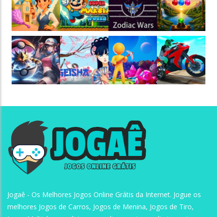
Play
Play
Play
Play
Space Arena
167
Bottle Storm: Elite ..
Play
Play
Play
Play
165
Wrestling ..
143
Play
Play
Play
Play
Burger Here
151
Jogaê - Os Melhores Jogos Online Grátis da Internet. Jogue os
Tank Strike ..
melhores Jogos de Carros, Jogos de Menina, Jogos de Tiro,
169