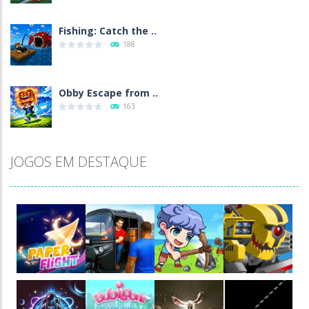
Fishing: Catch the ..
188
Obby Escape from ..
163
Meme Myth:Wukong
JOGOS EM DESTAQUE
136
Velocity Breaker
168
Zombie Defense: ..
134