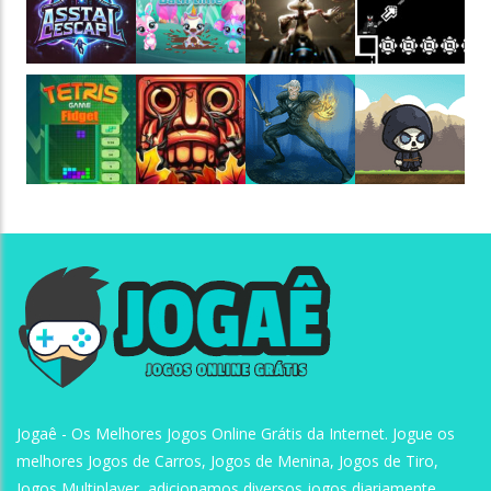
Play
Play
Play
Play
Space Arena
163
Bottle Storm: Elite ..
Play
Play
Play
Play
163
Wrestling ..
140
Play
Play
Play
Play
Burger Here
148
Jogaê - Os Melhores Jogos Online Grátis da Internet. Jogue os
Tank Strike ..
melhores Jogos de Carros, Jogos de Menina, Jogos de Tiro,
165
Jogos Multiplayer, adicionamos diversos jogos diariamente.