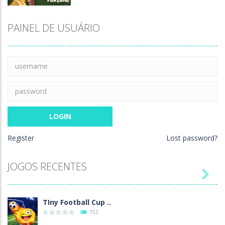
Jogos de
Super Bomberman
-
Super Bomberman foi o prim
Ação
PAINEL DE USUÁRIO
Knights of
Fortune
659
Register
Lost password?
JOGOS RECENTES

TIny Football Cup ..
152