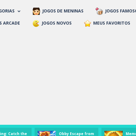
GORIAS
JOGOS DE MENINAS
JOGOS FAMOS
de Educar
 3D
 Arcade
 Clássicos
 de Esporte
 de Meninas
 Multiplayer
 Puzzles
s de 2
s de Ação
s de Aventura
s de Corrida
s de Estratégia
s de Luta
s de Tiro
S ARCADE
JOGOS NOVOS
MEUS FAVORITOS
ing: Catch the
Obby Escape from
Mem