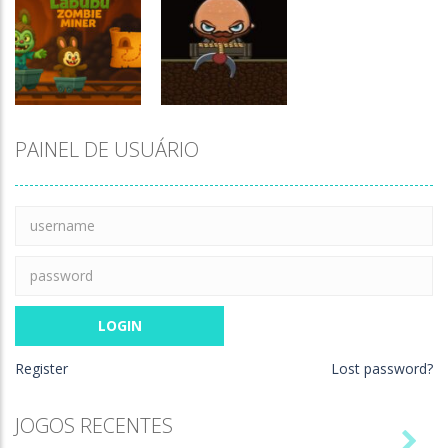
Mario Bros World
-
Mario Bros World um novo tip
Angry Birds
-
O Angry Birds se arrisca na Star Cu
Jogos
Jogos de
Super Bomberman
-
Super Bomberman foi o prim
Arcade
Aventura
PAINEL DE USUÁRIO
Labubu
Miner Tycoon
Zombie Miner
Island
253
813
Register
Lost password?
JOGOS RECENTES
