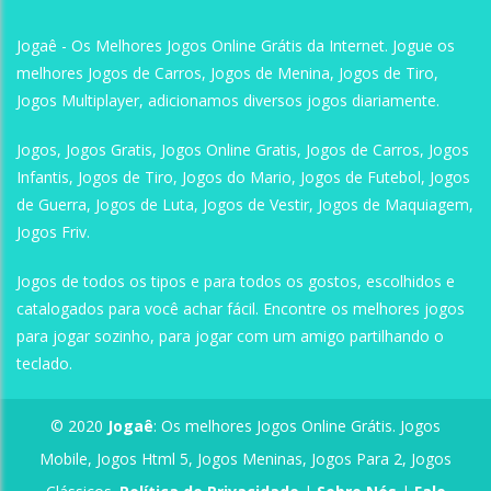
Jogaê - Os Melhores Jogos Online Grátis da Internet. Jogue os
Tank Strike ..
melhores Jogos de Carros, Jogos de Menina, Jogos de Tiro,
165
Jogos Multiplayer, adicionamos diversos jogos diariamente.
Jogos, Jogos Gratis, Jogos Online Gratis, Jogos de Carros, Jogos
Football Superstars ..
Infantis, Jogos de Tiro, Jogos do Mario, Jogos de Futebol, Jogos
142
de Guerra, Jogos de Luta, Jogos de Vestir, Jogos de Maquiagem,
Jogos Friv.
Jogos de todos os tipos e para todos os gostos, escolhidos e
catalogados para você achar fácil. Encontre os melhores jogos
para jogar sozinho, para jogar com um amigo partilhando o
teclado.
© 2020
Jogaê
: Os melhores Jogos Online Grátis. Jogos
Mobile, Jogos Html 5, Jogos Meninas, Jogos Para 2, Jogos