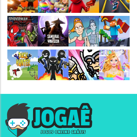
Zombie Defense: ..
134
Play
Play
Play
Play
Space Arena
163
Bottle Storm: Elite ..
Play
Play
Play
Play
163
Wrestling ..
140
Play
Play
Play
Play
Burger Here
148