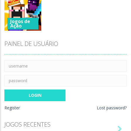
Mario Bros World
-
Mario Bros World um novo tip
Jogos de
Angry Birds
-
O Angry Birds se arrisca na Star Cu
Ação
Super Bomberman
-
Super Bomberman foi o prim
Noob vs Pro
Castle
PAINEL DE USUÁRIO
Defence
1.05K
Register
Lost password?
JOGOS RECENTES
