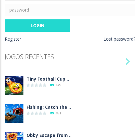
Register
Lost password?
JOGOS RECENTES

TIny Football Cup ..
149
Fishing: Catch the ..
181
Obby Escape from ..