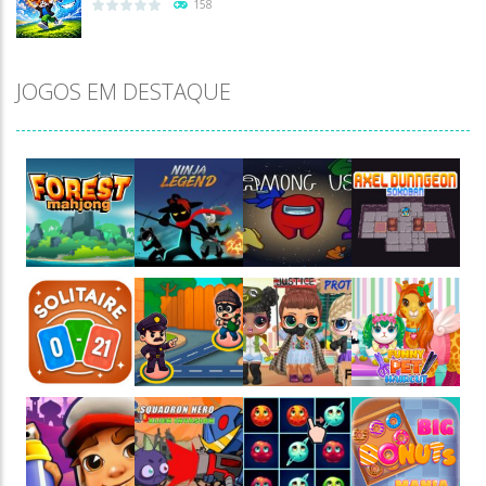
158
Meme Myth:Wukong
JOGOS EM DESTAQUE
134
Velocity Breaker
164
Zombie Defense: ..
133
Play
Play
Play
Play
Space Arena
160
Bottle Storm: Elite ..
Play
Play
Play
Play