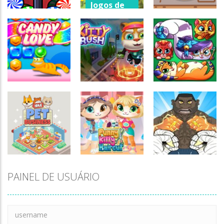
Jogos de
Aventura
Jogos
Super Bomberman
-
Super Bomberman foi o prim
Diversos
Jogos de
Cat Life
Estratégia
Monster Rush
Simulator
cat
Banana Farm
263
1.02K
829
Jogos
Jogos
Novos
Novos
Jogos de
Esporte
Catland: block
CANDY LOVE
Kitty Rush
puzzle
1.08K
993
999
Jogos
Jogos de
Jogos de
Arcade
Meninas
Esporte
PAINEL DE USUÁRIO
Idle Pet
Funny Kitty
Street Fight
Business
Haircut
King
792
714
730