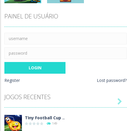
Jogos de
Jogos
Super Bomberman
-
Super Bomberman foi o prim
Ação
Novos
PAINEL DE USUÁRIO
Tank Hero
Ball Toss
Online
Puzzle
756
680
Register
Lost password?
JOGOS RECENTES

TIny Football Cup ..
149