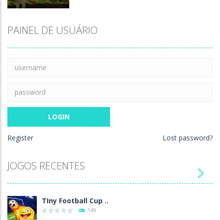
Jogos de
Super Bomberman
-
Super Bomberman foi o prim
Aventura
PAINEL DE USUÁRIO
Shapik The
Quest
781
Register
Lost password?
JOGOS RECENTES

TIny Football Cup ..
149