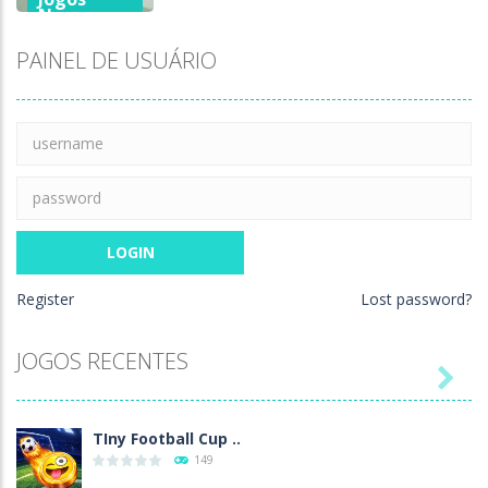
Novos
Super Bomberman
-
Super Bomberman foi o prim
Math Speed
PAINEL DE USUÁRIO
Racing
Rounding 10
819
Register
Lost password?
JOGOS RECENTES

TIny Football Cup ..
149