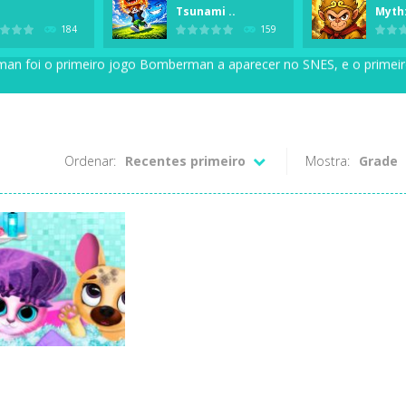
ca na Star Cup enquanto enfrenta oponentes individuais! Compita com 
Tsunami ..
Myth
184
159
n foi o primeiro jogo Bomberman a aparecer no SNES, e o primeiro 
o aventuras de Crash , um marsupial geneticamente modificado que pr
es de jogar Super Smash Flash 2, então, há motivos para ficar feliz!
há muito tempo não havia notícias de nosso amante para incomodar a 
Ordenar:
Recentes primeiro
Mostra:
Grade
antas podem parar o ataque dos zumbis. Coloque as plantas no camp
na estrada, tentando desviar de uma mulher em meio ao nevoeiro, M
tes com os lutadores especiais, os combates especiais do Tekken Com
All-Stars é uma compilação de quatro jogos eletrônicos da série Mari
d um novo tipo de jogo Mario que você pode jogar com uma mão. Vo
ca na Star Cup enquanto enfrenta oponentes individuais! Compita com 
n foi o primeiro jogo Bomberman a aparecer no SNES, e o primeiro 