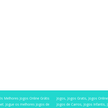
Os Melhores Jogos Online Grátis
Jogos, Jogos Gratis, Jogos Online
net. Jogue os melhores Jogos de
Jogos de Carros, Jogos Infantis,