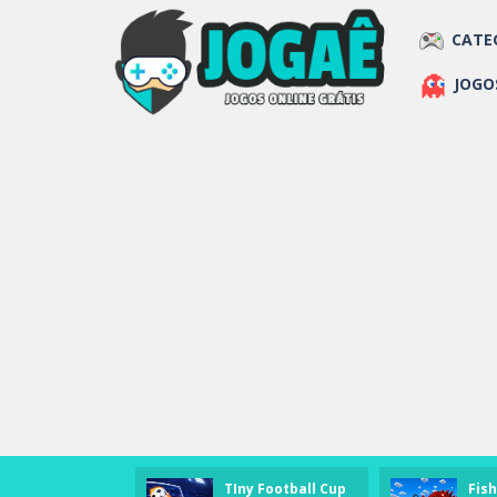
CATE
Jogos 
Jogos
Jogos
Jogos
Jogos
Jogos
Jogos
Jogos
Jogo
Jogo
Jogo
Jogo
Jogo
Jogo
Jogo
JOGO
TIny Football Cup
Fish