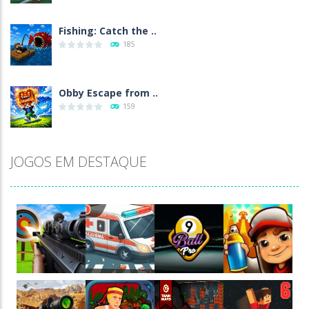
Fishing: Catch the ..
185
Obby Escape from ..
159
Meme Myth:Wukong
JOGOS EM DESTAQUE
136
Velocity Breaker
168
Zombie Defense: ..
134