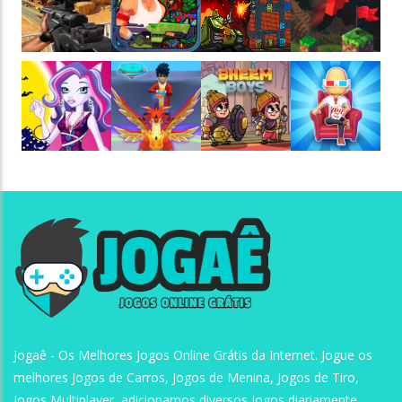
Play
Play
Play
Play
Space Arena
162
Bottle Storm: Elite ..
Play
Play
Play
Play
162
Wrestling ..
140
Play
Play
Play
Play
Burger Here
147
Jogaê - Os Melhores Jogos Online Grátis da Internet. Jogue os
Tank Strike ..
melhores Jogos de Carros, Jogos de Menina, Jogos de Tiro,
164
Jogos Multiplayer, adicionamos diversos jogos diariamente.