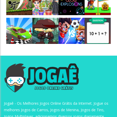
Play
Play
Play
Play
Space Arena
159
Bottle Storm: Elite ..
Play
Play
Play
Play
160
Wrestling ..
139
Play
Play
Play
Play
Burger Here
142
Jogaê - Os Melhores Jogos Online Grátis da Internet. Jogue os
Tank Strike ..
melhores Jogos de Carros, Jogos de Menina, Jogos de Tiro,
161
Jogos Multiplayer, adicionamos diversos jogos diariamente.