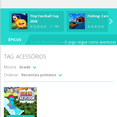
TIny Football Cup
Fishing: Catch th
Angry Birds
-
O Angry Birds se arrisca na Star Cu

2026
..
147
180
Super Bomberman
-
Super Bomberman foi o prim
ÉPICOS
Crash Bandicoot
-
O jogo segue como aventuras d
Super Smash Remix
-
Se tem saudades de jogar S
TAG: ACESSÓRIOS
Subway Surf: Mônaco
-
Concordo – há muito temp
Mostra:
Grade
Plants vs Zombies
-
Só mesmo as plantas podem p
Ordenar:
Recentes primeiro
Tekken 3
-
Lute em cenários diferentes com os lu
Super Mario All-Stars
-
Super Mario All-Stars é u
Mario Bros World
-
Mario Bros World um novo tip
Angry Birds
-
O Angry Birds se arrisca na Star Cu