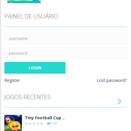
Jogos
Super Bomberman
-
Super Bomberman foi o prim
Multiplayer
Online
PAINEL DE USUÁRIO
Ludo Master
1.28K
Register
Lost password?
JOGOS RECENTES

TIny Football Cup ..
147