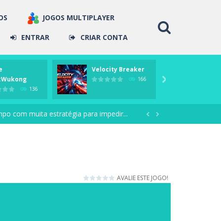
jogo naquele sistema a oferecer...
OS
JOGOS MULTIPLAYER
ecisa enfrentar o cientista...
ENTRAR
CRIAR CONTA
 O Super Smash Remix é parecido...
e
Velocity Breaker
Zombi
polícia das estações ferroviárias,...
:Wukong
Last ..
166

136
o com muita estratégia para impedir...
ason desperta sem a sua...


o essa versão é do Playstation,...
o: Super Mario Bros., Super Mario...
cê controla Mario tocando enquanto...
AVALIE ESTE JOGO!
seus amigos, saia por...
jogo naquele sistema a oferecer...