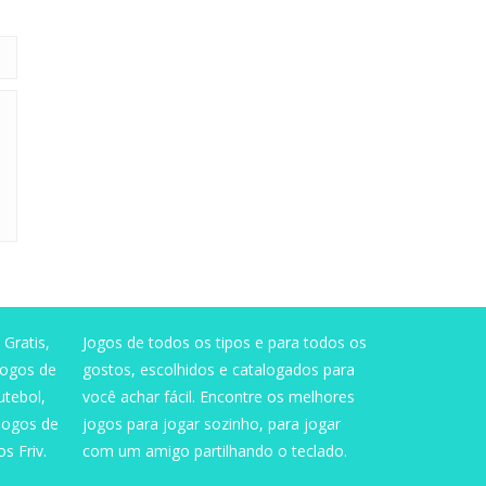
249
Jogaê
Jogaê
Jogaê
 Gratis,
Jogos de todos os tipos e para todos os
 Jogos de
gostos, escolhidos e catalogados para
utebol,
você achar fácil. Encontre os melhores
 Jogos de
jogos para jogar sozinho, para jogar
s Friv.
com um amigo partilhando o teclado.