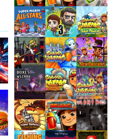
Jogaê
Jogaê
Jogaê
Jogaê
Jogaê
Jogaê
Jogaê
Jogaê
Jogaê
r
166
Jogaê
Jogaê
Jogaê