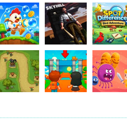
Bottle Storm:
Wrestling
Elite Beach
Revolution Arena
Burger Here
161
140
SKYHILL: Escape
From the
Spot Differenc
Bubble Blasters
Skyscraper!
Bird Adventure
155
134
Obby Universe:
Defense Tower
Mini Games
Health
2025
Online
Protection