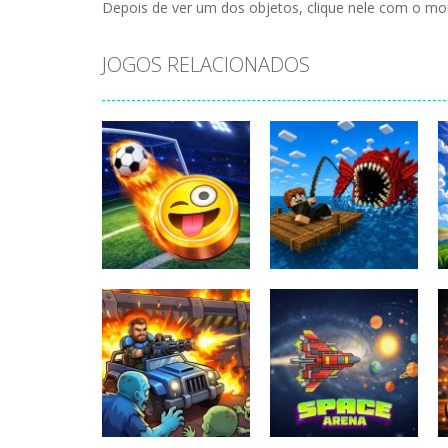
Depois de ver um dos objetos, clique nele com o mo
JOGOS RELACIONADOS
Fishing: Catch
TIny Football Cup
the Secret
2026
Brainrot
150
184