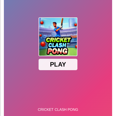
Super Bomberman
-
Super Bomberman foi o prim