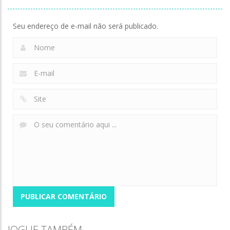
Myth:Wukong
Breaker
Stand
134
164
133
Seu endereço de e-mail não será publicado.
JOGUE TAMBÉM