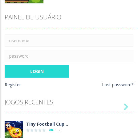
Jogos de
Super Bomberman
-
Super Bomberman foi o prim
Aventura
PAINEL DE USUÁRIO
Stone
Smacker
708
Register
Lost password?
JOGOS RECENTES

TIny Football Cup ..
152