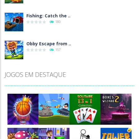
Fishing: Catch the ..
180
Obby Escape from ..
157
Meme Myth:Wukong
JOGOS EM DESTAQUE
134
Velocity Breaker
164
Zombie Defense: ..
133