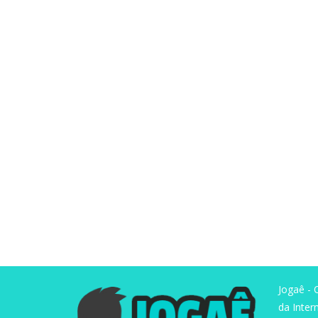
Jogaê - 
da Inter