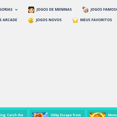
GORIAS
JOGOS DE MENINAS
JOGOS FAMOS
de Educar
 3D
 Arcade
 Clássicos
 de Esporte
 de Meninas
 Multiplayer
 Puzzles
s de 2
s de Ação
s de Aventura
s de Corrida
s de Estratégia
s de Luta
s de Tiro
S ARCADE
JOGOS NOVOS
MEUS FAVORITOS
ing: Catch the
Obby Escape from
Mem