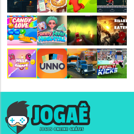
Zombie Defense: ..
133
Play
Play
Play
Play
Space Arena
160
Bottle Storm: Elite ..
Play
Play
Play
Play
160
Wrestling ..
139
Play
Play
Play
Play
Burger Here
143