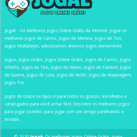
Burger Here
144
Jogaê - Os Melhores Jogos Online Grátis da Internet. Jogue os
Tank Strike ..
melhores Jogos de Carros, Jogos de Menina, Jogos de Tiro,
163
Jogos Multiplayer, adicionamos diversos jogos diariamente.
Jogos, Jogos Gratis, Jogos Online Gratis, Jogos de Carros, Jogos
Football Superstars ..
Infantis, Jogos de Tiro, Jogos do Mario, Jogos de Futebol, Jogos
136
de Guerra, Jogos de Luta, Jogos de Vestir, Jogos de Maquiagem,
Jogos Friv.
Jogos de todos os tipos e para todos os gostos, escolhidos e
catalogados para você achar fácil. Encontre os melhores jogos
para jogar sozinho, para jogar com um amigo partilhando o
teclado.
© 2020
Jogaê
: Os melhores Jogos Online Grátis. Jogos