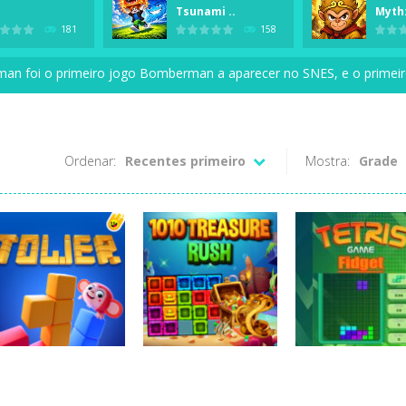
ca na Star Cup enquanto enfrenta oponentes individuais! Compita com 
Tsunami ..
Myth
181
158
n foi o primeiro jogo Bomberman a aparecer no SNES, e o primeiro 
o aventuras de Crash , um marsupial geneticamente modificado que pr
es de jogar Super Smash Flash 2, então, há motivos para ficar feliz!
há muito tempo não havia notícias de nosso amante para incomodar a 
Ordenar:
Recentes primeiro
Mostra:
Grade
antas podem parar o ataque dos zumbis. Coloque as plantas no camp
na estrada, tentando desviar de uma mulher em meio ao nevoeiro, M
tes com os lutadores especiais, os combates especiais do Tekken Com
All-Stars é uma compilação de quatro jogos eletrônicos da série Mari
d um novo tipo de jogo Mario que você pode jogar com uma mão. Vo
ca na Star Cup enquanto enfrenta oponentes individuais! Compita com 
Jogos Novos
Jogos Arcade
Jogos Novos
n foi o primeiro jogo Bomberman a aparecer no SNES, e o primeiro 