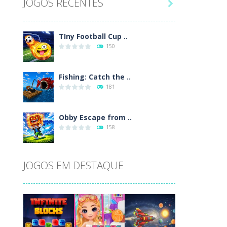
JOGOS RECENTES

942
TIny Football Cup ..
150
Fishing: Catch the ..
181
Obby Escape from ..
158
Meme Myth:Wukong
JOGOS EM DESTAQUE
136
Velocity Breaker
166