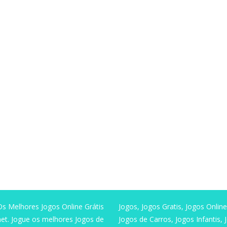
Os Melhores Jogos Online Grátis
Jogos, Jogos Gratis, Jogos Online
net. Jogue os melhores Jogos de
Jogos de Carros, Jogos Infantis,