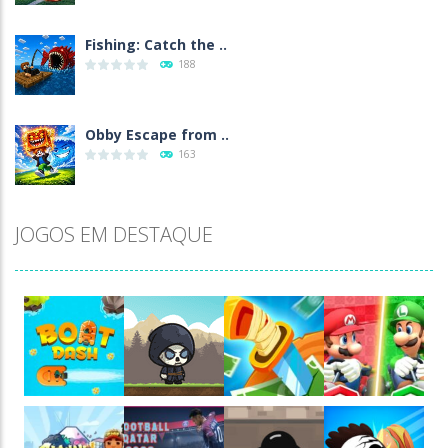
Fishing: Catch the ..
188
Obby Escape from ..
163
Meme Myth:Wukong
JOGOS EM DESTAQUE
136
Velocity Breaker
168
Zombie Defense: ..
134