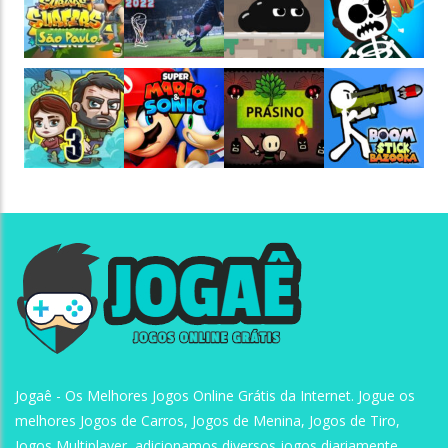
Play
Play
Play
Play
Space Arena
164
Bottle Storm: Elite ..
Play
Play
Play
Play
163
Wrestling ..
141
Play
Play
Play
Play
Burger Here
148
Jogaê - Os Melhores Jogos Online Grátis da Internet. Jogue os
Tank Strike ..
melhores Jogos de Carros, Jogos de Menina, Jogos de Tiro,
166
Jogos Multiplayer, adicionamos diversos jogos diariamente.