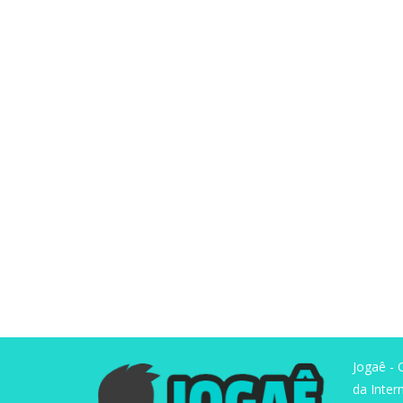
Jogaê - 
da Inter