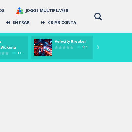
OS
JOGOS MULTIPLAYER
ENTRAR
CRIAR CONTA
e
Velocity Breaker
Space
:Wukong
161

133