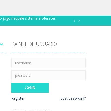
seus amigos, saia por...
jogo naquele sistema a oferecer...
ecisa enfrentar o cientista...


 O Super Smash Remix é parecido...
polícia das estações ferroviárias,...
PAINEL DE USUÁRIO
o com muita estratégia para impedir...
ason desperta sem a sua...
o essa versão é do Playstation,...
o: Super Mario Bros., Super Mario...
cê controla Mario tocando enquanto...
Register
Lost password?
seus amigos, saia por...
jogo naquele sistema a oferecer...