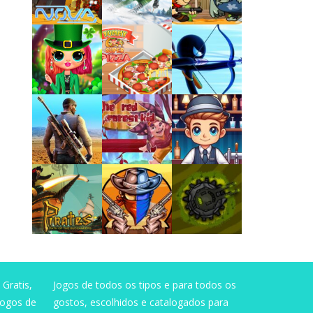
Space Arena
159
Zombie Defense: ..
Play
Play
Play
132
Bottle Storm: Elite ..
160
Play
Play
Play
Wrestling ..
139
Play
Play
Play
Burger Here
142
 Gratis,
Jogos de todos os tipos e para todos os
Play
Play
Play
Tank Strike ..
 Jogos de
gostos, escolhidos e catalogados para
161