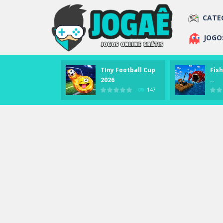
CATE
Jogos 
Jogos
Jogos
Jogos
Jogos
Jogos
Jogos
Jogos
Jogo
Jogo
Jogo
Jogo
Jogo
Jogo
Jogo
JOGO
TIny Football Cup
Fish
2026
..
147