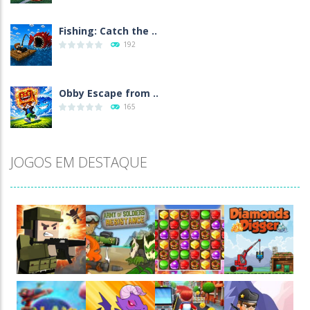
Fishing: Catch the ..
192
Obby Escape from ..
165
Meme Myth:Wukong
JOGOS EM DESTAQUE
137
Velocity Breaker
168
Zombie Defense: ..
137