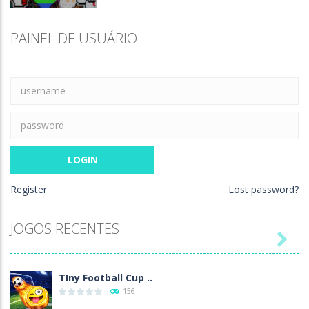
Super Bomberman
-
Super Bomberman foi o prim
Jogos
PAINEL DE USUÁRIO
Novos
Sticka Stacka
829
Register
Lost password?
JOGOS RECENTES

TIny Football Cup ..
156