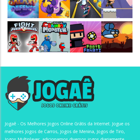
Play
Play
Play
Play
Space Arena
165
Bottle Storm: Elite ..
Play
Play
Play
Play
165
Wrestling ..
142
Play
Play
Play
Play
Burger Here
151
Jogaê - Os Melhores Jogos Online Grátis da Internet. Jogue os
Tank Strike ..
melhores Jogos de Carros, Jogos de Menina, Jogos de Tiro,
169
Jogos Multiplayer, adicionamos diversos jogos diariamente.