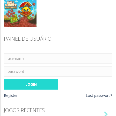
Mario Bros World
-
Mario Bros World um novo tip
Angry Birds
-
O Angry Birds se arrisca na Star Cu
Jogos
Super Bomberman
-
Super Bomberman foi o prim
Novos
PAINEL DE USUÁRIO
Ball Bunker:
Sneaky Stacks
257
Register
Lost password?
JOGOS RECENTES
