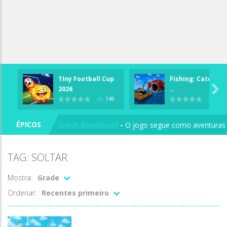
TIny Football Cup
Fishing: Catch th
Angry Birds
-
O Angry Birds se arrisca na Star Cu

2026
..
149
181
Super Bomberman
-
Super Bomberman foi o prim
ÉPICOS
Crash Bandicoot
-
O jogo segue como aventuras d
Super Smash Remix
-
Se tem saudades de jogar S
TAG: SOLTAR
Subway Surf: Mônaco
-
Concordo – há muito temp
Mostra:
Grade
Plants vs Zombies
-
Só mesmo as plantas podem p
Ordenar:
Recentes primeiro
Tekken 3
-
Lute em cenários diferentes com os lu
Super Mario All-Stars
-
Super Mario All-Stars é u