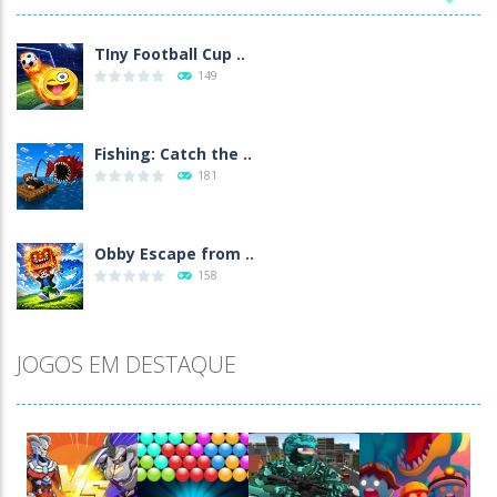
TIny Football Cup ..
149
Fishing: Catch the ..
181
Obby Escape from ..
158
Meme Myth:Wukong
JOGOS EM DESTAQUE
134
Velocity Breaker
164