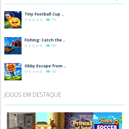
TIny Football Cup ..
152
Fishing: Catch the ..
187
Obby Escape from ..
163
Meme Myth:Wukong
JOGOS EM DESTAQUE
136
Velocity Breaker
168