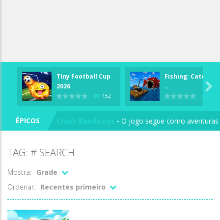
TIny Football Cup
Fishing: Catch th
Angry Birds
-
O Angry Birds se arrisca na Star Cu

2026
..
152
187
Super Bomberman
-
Super Bomberman foi o prim
ÉPICOS
Crash Bandicoot
-
O jogo segue como aventuras d
Super Smash Remix
-
Se tem saudades de jogar S
TAG: # SEARCH
Subway Surf: Mônaco
-
Concordo – há muito temp
Mostra:
Grade
Plants vs Zombies
-
Só mesmo as plantas podem p
Ordenar:
Recentes primeiro
Tekken 3
-
Lute em cenários diferentes com os lu
Super Mario All-Stars
-
Super Mario All-Stars é u