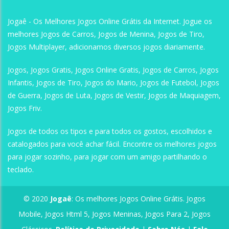
Jogaê - Os Melhores Jogos Online Grátis da Internet. Jogue os
Tank Strike ..
melhores Jogos de Carros, Jogos de Menina, Jogos de Tiro,
164
Jogos Multiplayer, adicionamos diversos jogos diariamente.
Jogos, Jogos Gratis, Jogos Online Gratis, Jogos de Carros, Jogos
Football Superstars ..
Infantis, Jogos de Tiro, Jogos do Mario, Jogos de Futebol, Jogos
138
de Guerra, Jogos de Luta, Jogos de Vestir, Jogos de Maquiagem,
Jogos Friv.
Jogos de todos os tipos e para todos os gostos, escolhidos e
catalogados para você achar fácil. Encontre os melhores jogos
para jogar sozinho, para jogar com um amigo partilhando o
teclado.
© 2020
Jogaê
: Os melhores Jogos Online Grátis. Jogos
Mobile, Jogos Html 5, Jogos Meninas, Jogos Para 2, Jogos