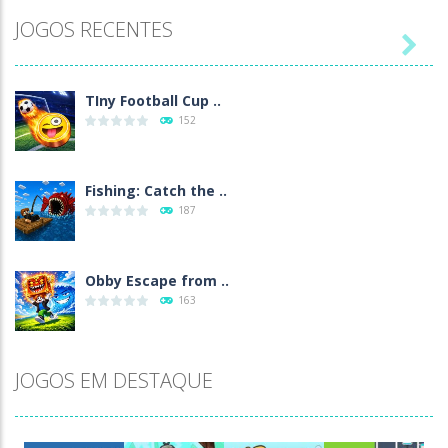
JOGOS RECENTES

TIny Football Cup ..
152
Fishing: Catch the ..
187
Obby Escape from ..
163
Meme Myth:Wukong
JOGOS EM DESTAQUE
136