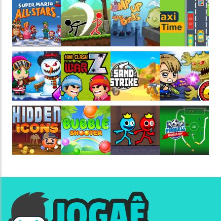
Velocity Breaker
168
Zombie Defense: ..
134
Play
Play
Play
Play
Space Arena
163
Bottle Storm: Elite ..
Play
Play
Play
Play
163
Wrestling ..
140
Play
Play
Play
Play