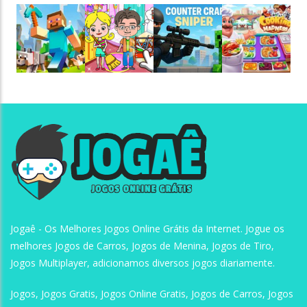
160
Bottle Storm: Elite ..
Play
Play
Play
Play
160
Wrestling ..
139
Play
Play
Play
Play
Burger Here
143
Jogaê - Os Melhores Jogos Online Grátis da Internet. Jogue os
Tank Strike ..
melhores Jogos de Carros, Jogos de Menina, Jogos de Tiro,
162
Jogos Multiplayer, adicionamos diversos jogos diariamente.
Jogos, Jogos Gratis, Jogos Online Gratis, Jogos de Carros, Jogos
Football Superstars ..