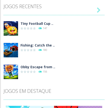
JOGOS RECENTES

TIny Football Cup ..
147
Fishing: Catch the ..
180
Obby Escape from ..
156
Meme Myth:Wukong
JOGOS EM DESTAQUE
132