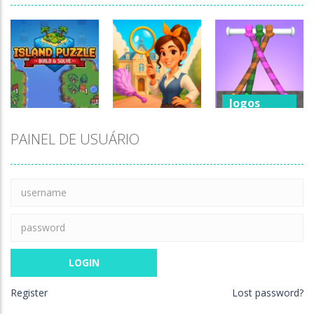
Jogos
Arcade
Jogos
Jogos
Novos
Novos
Tangle
PAINEL DE USUÁRIO
Island Puzzle:
Hidden Object:
Master 3D
Build & Solve
My Hotel
189
343
1.17K
Register
Lost password?