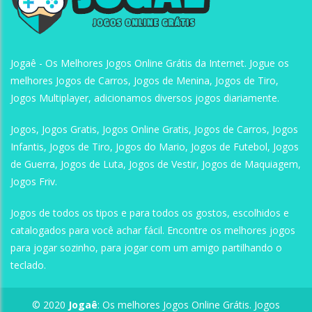
Burger Here
141
Jogaê - Os Melhores Jogos Online Grátis da Internet. Jogue os
Tank Strike ..
melhores Jogos de Carros, Jogos de Menina, Jogos de Tiro,
161
Jogos Multiplayer, adicionamos diversos jogos diariamente.
Jogos, Jogos Gratis, Jogos Online Gratis, Jogos de Carros, Jogos
Football Superstars ..
Infantis, Jogos de Tiro, Jogos do Mario, Jogos de Futebol, Jogos
135
de Guerra, Jogos de Luta, Jogos de Vestir, Jogos de Maquiagem,
Jogos Friv.
Jogos de todos os tipos e para todos os gostos, escolhidos e
catalogados para você achar fácil. Encontre os melhores jogos
para jogar sozinho, para jogar com um amigo partilhando o
teclado.
© 2020
Jogaê
: Os melhores Jogos Online Grátis. Jogos