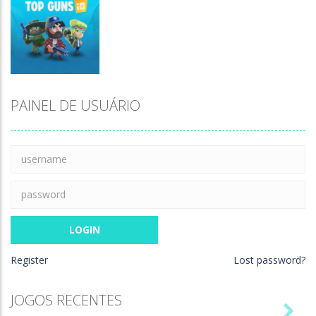
Mario Bros World
-
Mario Bros World um novo tip
Angry Birds
-
O Angry Birds se arrisca na Star Cu
Super Bomberman
-
Super Bomberman foi o prim
Jogos de
PAINEL DE USUÁRIO
Ação
Top Guns IO
771
Register
Lost password?
JOGOS RECENTES
