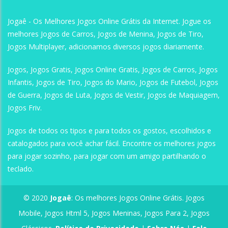
Jogaê - Os Melhores Jogos Online Grátis da Internet. Jogue os
Tank Strike ..
melhores Jogos de Carros, Jogos de Menina, Jogos de Tiro,
169
Jogos Multiplayer, adicionamos diversos jogos diariamente.
Jogos, Jogos Gratis, Jogos Online Gratis, Jogos de Carros, Jogos
Bubble Blasters
Infantis, Jogos de Tiro, Jogos do Mario, Jogos de Futebol, Jogos
165
de Guerra, Jogos de Luta, Jogos de Vestir, Jogos de Maquiagem,
Jogos Friv.
Jogos de todos os tipos e para todos os gostos, escolhidos e
catalogados para você achar fácil. Encontre os melhores jogos
para jogar sozinho, para jogar com um amigo partilhando o
teclado.
© 2020
Jogaê
: Os melhores Jogos Online Grátis. Jogos
Mobile, Jogos Html 5, Jogos Meninas, Jogos Para 2, Jogos