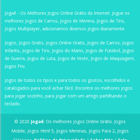
Jogaê - Os Melhores Jogos Online Grátis da Internet. Jogue os
Tank Strike ..
melhores Jogos de Carros, Jogos de Menina, Jogos de Tiro,
164
Jogos Multiplayer, adicionamos diversos jogos diariamente.
Jogos, Jogos Gratis, Jogos Online Gratis, Jogos de Carros, Jogos
Football Superstars ..
Infantis, Jogos de Tiro, Jogos do Mario, Jogos de Futebol, Jogos
136
de Guerra, Jogos de Luta, Jogos de Vestir, Jogos de Maquiagem,
Jogos Friv.
Jogos de todos os tipos e para todos os gostos, escolhidos e
catalogados para você achar fácil. Encontre os melhores jogos
para jogar sozinho, para jogar com um amigo partilhando o
teclado.
© 2020
Jogaê
: Os melhores Jogos Online Grátis. Jogos
Mobile, Jogos Html 5, Jogos Meninas, Jogos Para 2, Jogos