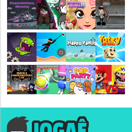
Velocity Breaker
167
Zombie Defense: ..
134
Play
Play
Play
Play
Space Arena
162
Bottle Storm: Elite ..
Play
Play
Play
Play
162
Wrestling ..
140
Play
Play
Play
Play