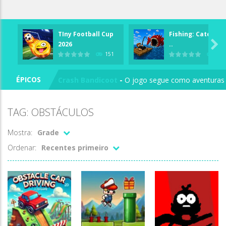
TIny Football Cup
Fishing: Catch th
Angry Birds
-
O Angry Birds se arrisca na Star Cu

2026
..
151
184
Super Bomberman
-
Super Bomberman foi o prim
ÉPICOS
Crash Bandicoot
-
O jogo segue como aventuras d
Super Smash Remix
-
Se tem saudades de jogar S
TAG: OBSTÁCULOS
Subway Surf: Mônaco
-
Concordo – há muito temp
Mostra:
Grade
Plants vs Zombies
-
Só mesmo as plantas podem p
Ordenar:
Recentes primeiro
Tekken 3
-
Lute em cenários diferentes com os lu
Super Mario All-Stars
-
Super Mario All-Stars é u
Mario Bros World
-
Mario Bros World um novo tip
Angry Birds
-
O Angry Birds se arrisca na Star Cu