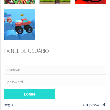
Jogos de
Super Bomberman
-
Super Bomberman foi o prim
Aventura
Jogos de
Jogos de
Aventura
Ação
Obstacle Car
Driving
Mighty Run
Shadobirds
726
728
897
Jogos de
PAINEL DE USUÁRIO
Corrida
Wheel Duel
950
Register
Lost password?