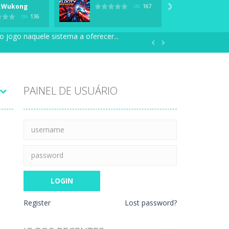
seus amigos, saia por...
:Wukong
167

136
jogo naquele sistema a oferecer...
ecisa enfrentar o cientista...


 O Super Smash Remix é parecido...
polícia das estações ferroviárias,...
PAINEL DE USUÁRIO
o com muita estratégia para impedir...
ason desperta sem a sua...
o essa versão é do Playstation,...
o: Super Mario Bros., Super Mario...
cê controla Mario tocando enquanto...
Register
Lost password?
seus amigos, saia por...
jogo naquele sistema a oferecer...