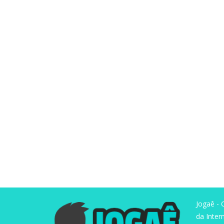
Jogaê - 
da Inter